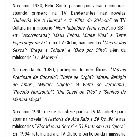
Nos anos 1980, Hélio Souto passou por várias emissoras,
atuando primeiro na TV Bandeirantes nas novelas
“
Dulcinéa Vai À Guerra” e “A Filha do Silêncio”
; na TV
Cultura na minissérie “
Nem Rebeldes, Nem Fiéis”;
no SBT
em “
Acorrentada”; “Meus Filhos, Minha Vida” e “Uma
Esperança no Ar”,
e na TV Globo, nas novelas “
Guerra dos
Sexos”; “Brega e Chique” e “Olho por Olho”,
além da
minissérie “
La Mamma
“.
Na década de 1980, participou de oito filmes: “
Viúvas
Precisam de Consolo”; “Noite de Orgia”; “Motel, Refúgio
do Amor”; “Mulher Objeto”; “A Volta de Jerônimo”;
“Pecado Horizontal”; “Um Casal de Três” e “Sonhos de
Menina Moça”.
Nos anos 1990, ele se transfere para a TV Manchete para
atuar na novela “
A História de Ana Raio e Zé Trovão”
e nas
minisséries “
Floradas na Serra” e “O Fantasma da Ópera
“.
Em 1994, retorna para a TV Globo e participa da minissérie