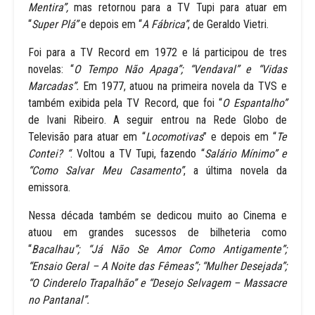
Mentira”,
mas retornou para a TV Tupi para atuar em
“
Super Plá”
e depois em “
A Fábrica”
, de Geraldo Vietri.
Foi para a TV Record em 1972 e lá participou de tres
novelas: “
O Tempo Não Apaga”; “Vendaval” e “Vidas
Marcadas”.
Em 1977, atuou na primeira novela da TVS e
também exibida pela TV Record, que foi “
O Espantalho”
de Ivani Ribeiro. A seguir entrou na Rede Globo de
Televisão para atuar em “
Locomotivas
” e depois em “
Te
Contei? “
. Voltou a TV Tupi, fazendo “
Salário Mínimo” e
“Como Salvar Meu Casamento”
, a última novela da
emissora.
Nessa década também se dedicou muito ao Cinema e
atuou em grandes sucessos de bilheteria como
“
Bacalhau”; “Já Não Se Amor Como Antigamente”;
“Ensaio Geral – A Noite das Fêmeas”; “Mulher Desejada”;
“O Cinderelo Trapalhão” e “Desejo Selvagem – Massacre
no Pantanal”.