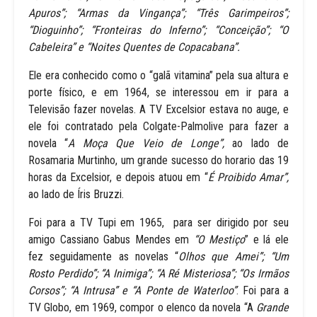
Apuros”; “Armas da Vingança”; “Três Garimpeiros”;
“Dioguinho”; “Fronteiras do Inferno”; “Conceição”; “O
Cabeleira” e “Noites Quentes de Copacabana”.
Ele era conhecido como o “galã vitamina” pela sua altura e
porte físico, e em 1964, se interessou em ir para a
Televisão fazer novelas. A TV Excelsior estava no auge, e
ele foi contratado pela Colgate-Palmolive para fazer a
novela “
A Moça Que Veio de Longe”,
ao lado de
Rosamaria Murtinho, um grande sucesso do horario das 19
horas da Excelsior, e depois atuou em “
É Proibido Amar”,
ao lado de Íris Bruzzi.
Foi para a TV Tupi em 1965, para ser dirigido por seu
amigo Cassiano Gabus Mendes em
“O Mestiço
” e lá ele
fez seguidamente as novelas “
Olhos que Amei”; “Um
Rosto Perdido”; “A Inimiga”; “A Ré Misteriosa”; “Os Irmãos
Corsos”; “A Intrusa” e “A Ponte de Waterloo”
. Foi para a
TV Globo, em 1969, compor o elenco da novela “A
Grande