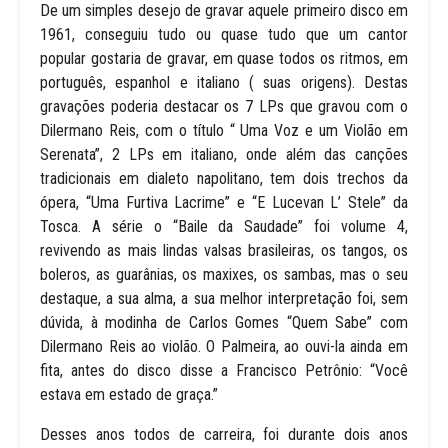
De um simples desejo de gravar aquele primeiro disco em
1961, conseguiu tudo ou quase tudo que um cantor
popular gostaria de gravar, em quase todos os ritmos, em
português, espanhol e italiano ( suas origens). Destas
gravações poderia destacar os 7 LPs que gravou com o
Dilermano Reis, com o título “ Uma Voz e um Violão em
Serenata”, 2 LPs em italiano, onde além das canções
tradicionais em dialeto napolitano, tem dois trechos da
ópera, “Uma Furtiva Lacrime” e “E Lucevan L’ Stele” da
Tosca. A série o “Baile da Saudade” foi volume 4,
revivendo as mais lindas valsas brasileiras, os tangos, os
boleros, as guarânias, os maxixes, os sambas, mas o seu
destaque, a sua alma, a sua melhor interpretação foi, sem
dúvida, à modinha de Carlos Gomes “Quem Sabe” com
Dilermano Reis ao violão. O Palmeira, ao ouvi-la ainda em
fita, antes do disco disse a Francisco Petrônio: “Você
estava em estado de graça.”
Desses anos todos de carreira, foi durante dois anos