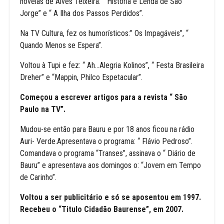
novelas de Alves Teixeira: “ História e Lenda de São
Jorge” e “ A Ilha dos Passos Perdidos”.
Na TV Cultura, fez os humorísticos:” Os Impagáveis”, “
Quando Menos se Espera”.
Voltou à Tupi e fez: “ Ah…Alegria Kolinos”, “ Festa Brasileira
Dreher” e “Mappin, Philco Espetacular”.
Começou a escrever artigos para a revista “ São
Paulo na TV”.
Mudou-se então para Bauru e por 18 anos ficou na rádio
Auri- Verde.Apresentava o programa: “ Flávio Pedroso”.
Comandava o programa “Transes”, assinava o “ Diário de
Bauru” e apresentava aos domingos o: “Jovem em Tempo
de Carinho”.
Voltou a ser publicitário e só se aposentou em 1997.
Recebeu o “Titulo Cidadão Baurense”, em 2007.