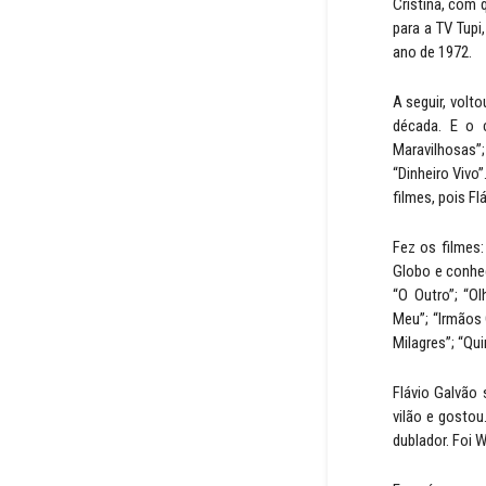
Cristina, com 
para a TV Tupi
ano de 1972.
A seguir, volt
década. E o c
Maravilhosas”
“Dinheiro Vivo
filmes, pois Fl
Fez os filmes:
Globo e conhe
“O Outro”; “Ol
Meu”; “Irmãos
Milagres”; “Qu
Flávio Galvão 
vilão e gostou
dublador. Foi 