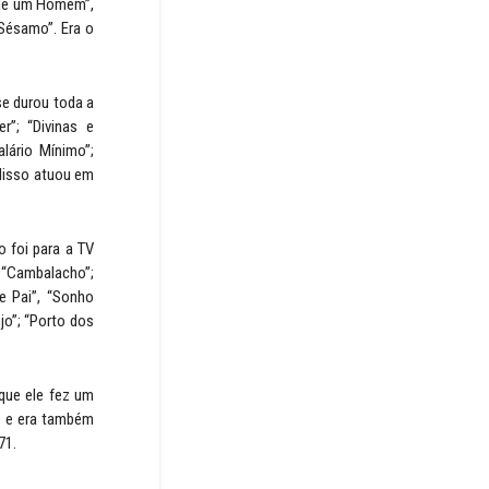
o de um Homem”,
 Sésamo”. Era o
se durou toda a
r”; “Divinas e
lário Mínimo”;
 disso atuou em
o foi para a TV
 “Cambalacho”;
de Pai”, “Sonho
o”; “Porto dos
 que ele fez um
so e era também
71.