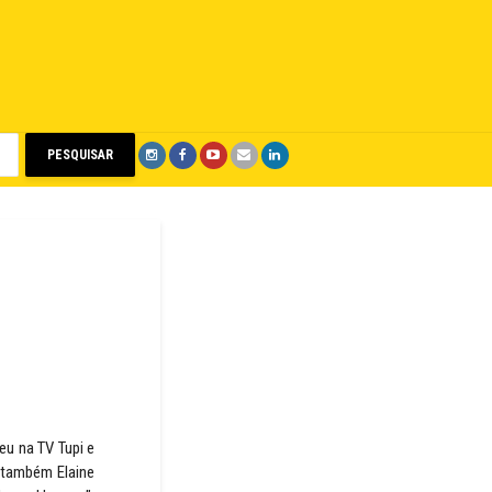
PESQUISAR
eu na TV Tupi e
a também Elaine