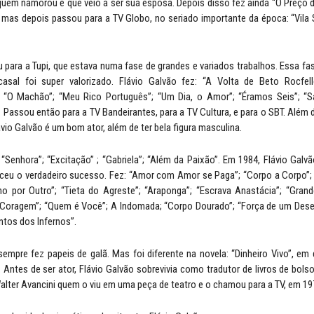
quem namorou e que veio a ser sua esposa. Depois disso fez ainda “O Preç
, mas depois passou para a TV Globo, no seriado importante da época: “Vila
ou para a Tupi, que estava numa fase de grandes e variados trabalhos. Essa fa
asal foi super valorizado. Flávio Galvão fez: “A Volta de Beto Rocfelle
; “O Machão”; “Meu Rico Português”; “Um Dia, o Amor”; “Éramos Seis”; “Sa
”. Passou então para a TV Bandeirantes, para a TV Cultura, e para o SBT. Além
ávio Galvão é um bom ator, além de ter bela figura masculina.
 “Senhora”; “Excitação” ; “Gabriela”; “Além da Paixão”. Em 1984, Flávio Galvã
ceu o verdadeiro sucesso. Fez: “Amor com Amor se Paga”; “Corpo a Corpo”;
ho por Outro”; “Tieta do Agreste”; “Araponga”; “Escrava Anastácia”; “Gran
 Coragem”; “Quem é Você”; A Indomada; “Corpo Dourado”; “Força de um Desej
intos dos Infernos”.
sempre fez papeis de galã. Mas foi diferente na novela: “Dinheiro Vivo”, em
. Antes de ser ator, Flávio Galvão sobrevivia como tradutor de livros de bol
Walter Avancini quem o viu em uma peça de teatro e o chamou para a TV, em 19