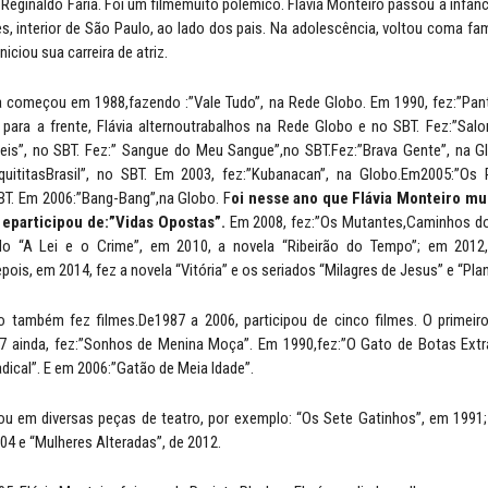
Reginaldo Faria. Foi um filmemuito polêmico. Flávia Monteiro passou a infânc
, interior de São Paulo, ao lado dos pais. Na adolescência, voltou coma famí
iciou sua carreira de atriz.
a começou em 1988,fazendo :”Vale Tudo”, na Rede Globo. Em 1990, fez:”Pant
para a frente, Flávia alternoutrabalhos na Rede Globo e no SBT. Fez:”Sal
eis”, no SBT. Fez:” Sangue do Meu Sangue”,no SBT.Fez:”Brava Gente”, na G
iquititasBrasil”, no SBT. Em 2003, fez:”Kubanacan”, na Globo.Em2005:”O
BT. Em 2006:”Bang-Bang”,na Globo. F
oi nesse ano que Flávia Monteiro mu
eparticipou de:”Vidas Opostas”.
Em 2008, fez:”Os Mutantes,Caminhos d
do “A Lei e o Crime”, em 2010, a novela “Ribeirão do Tempo”; em 2012,
ois, em 2014, fez a novela “Vitória” e os seriados “Milagres de Jesus” e “Plan
o também fez filmes.De1987 a 2006, participou de cinco filmes. O primeir
7 ainda, fez:”Sonhos de Menina Moça”. Em 1990,fez:”O Gato de Botas Extra
ical”. E em 2006:”Gatão de Meia Idade”.
u em diversas peças de teatro, por exemplo: “Os Sete Gatinhos”, em 1991;
04 e “Mulheres Alteradas”, de 2012.