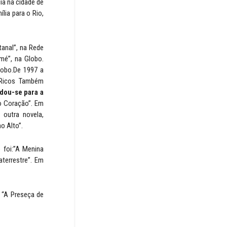
ia na cidade de
lia para o Rio,
anal”, na Rede
omé”, na Globo.
lobo.De 1997 a
s Ricos Também
dou-se para a
o Coração”. Em
 outra novela,
o Alto”.
o foi:”A Menina
terrestre”. Em
 “A Preseça de