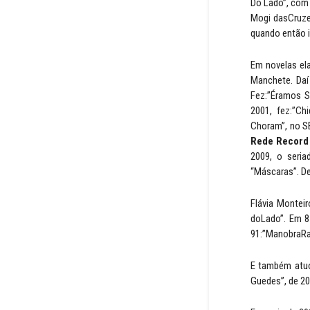
Do Lado”, com 
Mogi dasCruzes
quando então in
Em novelas el
Manchete. Daí 
Fez:”Éramos S
2001, fez:”Ch
Choram”, no S
Rede Record 
2009, o seria
“Máscaras”. Dep
Flávia Monteir
doLado”. Em 8
91:”ManobraRad
E também atuo
Guedes”, de 20