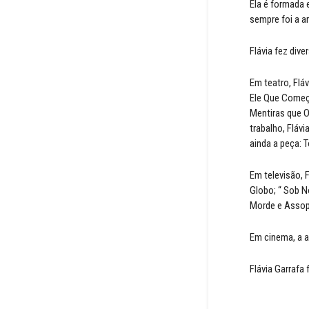
Ela é formada 
sempre foi a ar
Flávia fez dive
Em teatro, Flá
Ele Que Começo
Mentiras que O
trabalho, Fláv
ainda a peça: T
Em televisão, F
Globo; “ Sob N
Morde e Assopr
Em cinema, a a
Flávia Garrafa