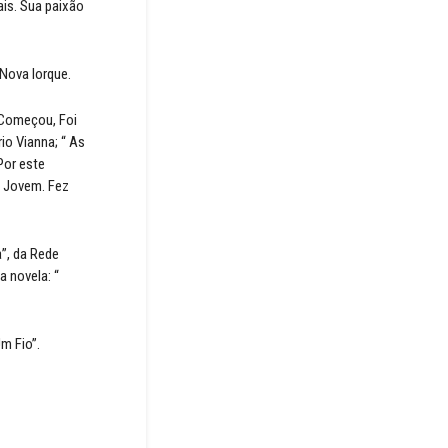
ais. Sua paixão
 Nova Iorque.
e Começou, Foi
io Vianna; “ As
Por este
o Jovem. Fez
a”, da Rede
a novela: “
m Fio”.