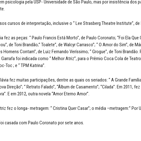
em psicologia pela USP- Universidade de São Paulo, mas por insistência dos p
te.
rsos cursos de interpretação, inclusive o “ Lee Strasberg Theatre Institute”, de
via fez as peças: “ Paulo Francis Está Morto”, de Paulo Coronato; “Foi Ela Qu
u”, de Toni Brandão;” Toalete”, de Walcyr Carrasco”; “ O Amor do Sim”, de Már
s Homens Contam”, de Luiz Fernando Veríssimo; “ Grogue”, de Toni Brandão. 
ia Garrafa foi indicada como “ Melhor Atriz”, para o Prêmio Coca Cola de Teatr
oc-Toc ; e “ TPM Katrina”.
lávia fez muitas participações, dentre as quais os seriados: “ A Grande Famíli
ova Direção”; “ Retrato Falado”, “Álbum de Casamento”; “Cilada”. Em 2011, fez 
a”. E em 2012, outra novela “Amor Eterno Amor”.
triz fez o longa- metragem: “ Cristina Quer Casar”; o média –metragem:” Por U
 foi casada com Paulo Coronato por sete anos.