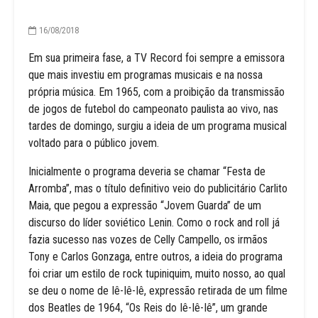
16/08/2018
Em sua primeira fase, a TV Record foi sempre a emissora
que mais investiu em programas musicais e na nossa
própria música. Em 1965, com a proibição da transmissão
de jogos de futebol do campeonato paulista ao vivo, nas
tardes de domingo, surgiu a ideia de um programa musical
voltado para o público jovem.
Inicialmente o programa deveria se chamar “Festa de
Arromba”, mas o título definitivo veio do publicitário Carlito
Maia, que pegou a expressão “Jovem Guarda” de um
discurso do líder soviético Lenin. Como o rock and roll já
fazia sucesso nas vozes de Celly Campello, os irmãos
Tony e Carlos Gonzaga, entre outros, a ideia do programa
foi criar um estilo de rock tupiniquim, muito nosso, ao qual
se deu o nome de Iê-Iê-Iê, expressão retirada de um filme
dos Beatles de 1964, “Os Reis do Iê-Iê-Iê”, um grande