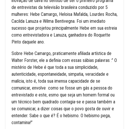
inovação de dava no sentido de ser o primeiro programa
de entrevistas da televisão brasileira conduzido por 5
mulheres: Hebe Camargo, Heloisa Mafalda, Lourdes Rocha,
Cacilda Lanuza e Wilma Bentivegna. Foi um imediato
sucesso que projetou principalmente Hebe em sua estreia
como entrevistadora e Lanuza, ganhadora do Roquette
Pinto daquele ano.
Sobre Hebe Camargo, praticamente afiliada artística de
Walter Forster, ele a definia com essas sábias palavras :” O
mistério de Hebe é que toda a sua simplicidade,
autenticidade, espontaneidade, simpatia, veracidade e
malícia, isto é, toda sua imensa capacidade de se
comunicar, envolve como se fosse um gás a pessoa do
entrevistado e este, esmo que seja um homem formal ou
um técnico bem quadrado contagia-se e passa também a
se comunicar, a dizer coisas que o povo gosta de ouvir e
entender. Sabe o que é? É o hebismo. O hebismo pega,
contamina!”