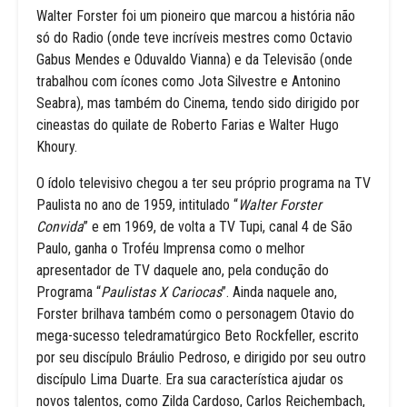
Walter Forster foi um pioneiro que marcou a história não
só do Radio (onde teve incríveis mestres como Octavio
Gabus Mendes e Oduvaldo Vianna) e da Televisão (onde
trabalhou com ícones como Jota Silvestre e Antonino
Seabra), mas também do Cinema, tendo sido dirigido por
cineastas do quilate de Roberto Farias e Walter Hugo
Khoury.
O ídolo televisivo chegou a ter seu próprio programa na TV
Paulista no ano de 1959, intitulado “
Walter Forster
Convida
” e em 1969, de volta a TV Tupi, canal 4 de São
Paulo, ganha o Troféu Imprensa como o melhor
apresentador de TV daquele ano, pela condução do
Programa “
Paulistas X Cariocas
”. Ainda naquele ano,
Forster brilhava também como o personagem Otavio do
mega-sucesso teledramatúrgico Beto Rockfeller, escrito
por seu discípulo Bráulio Pedroso, e dirigido por seu outro
discípulo Lima Duarte. Era sua característica ajudar os
novos talentos, como Zilda Cardoso, Carlos Reichembach,