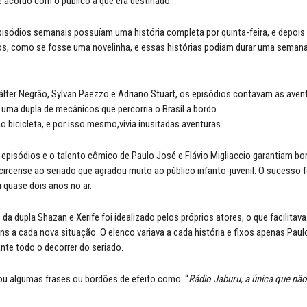
e acordo com o público a que era destinado.
episódios semanais possuíam uma história completa por quinta-feira, e depoi
os, como se fosse uma novelinha, e essas histórias podiam durar uma seman
álter Negrão, Sylvan Paezzo e Adriano Stuart, os episódios contavam as aven
 uma dupla de mecânicos que percorria o Brasil a bordo
 bicicleta, e por isso mesmo,vivia inusitadas aventuras.
episódios e o talento cômico de Paulo José e Flávio Migliaccio garantiam 
circense ao seriado que agradou muito ao público infanto-juvenil. O sucesso f
 quase dois anos no ar.
 da dupla Shazan e Xerife foi idealizado pelos próprios atores, o que facilita
s a cada nova situação. O elenco variava a cada história e fixos apenas Paul
ante todo o decorrer do seriado.
ou algumas frases ou bordões de efeito como: “
Rádio Jaburu, a única que não