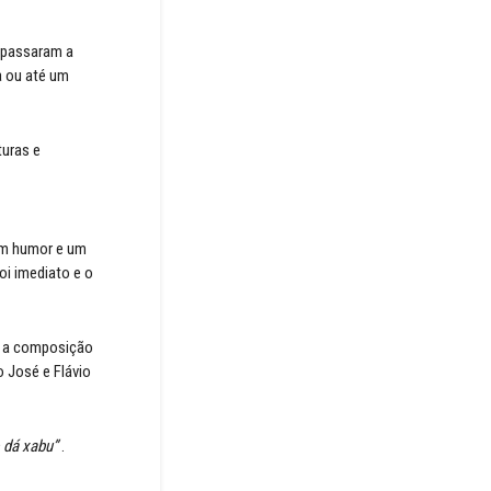
s passaram a
a ou até um
turas e
bom humor e um
oi imediato e o
va a composição
o José e Flávio
 dá xabu”
.