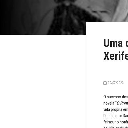
Uma d
Xerif
29/07/2023
O sucesso dos 
novela “
O Prim
vida própria e
Dirigido por Da
feiras, no hor