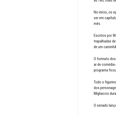
às 18h, mais d
No início, os 
ser em capítul
mês.
Escritos por W
trapalhadas de
de um caminhão
O formato dos 
ar de comédia 
programa ficou
Todo o figurino
dos personagen
Migliaccio dur
O seriado lanç