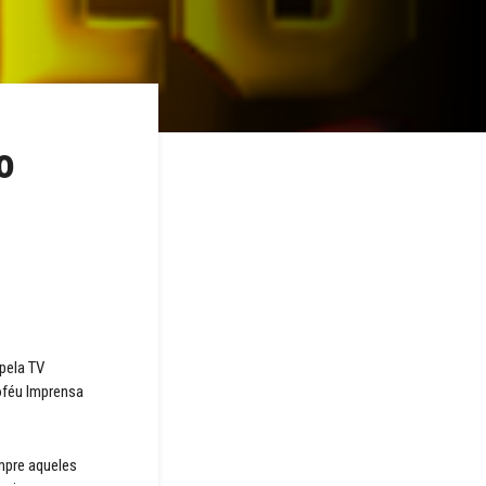
o
 pela TV
roféu Imprensa
mpre aqueles