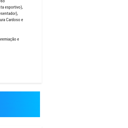
doso
sta esportivo),
resentador),
Laura Cardoso e
 premiação e