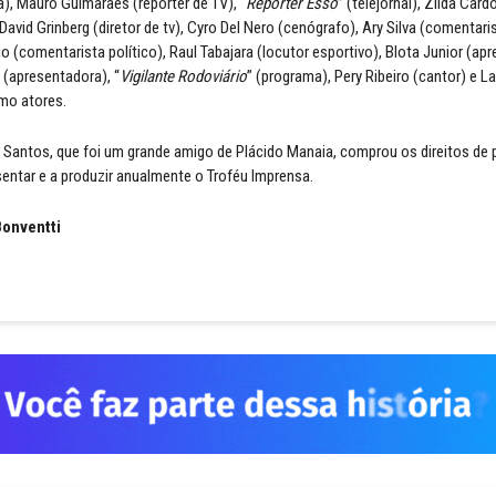
a), Mauro Guimarães (repórter de TV), “
Repórter Esso
” (telejornal), Zilda Car
avid Grinberg (diretor de tv), Cyro Del Nero (cenógrafo), Ary Silva (comentari
o (comentarista político), Raul Tabajara (locutor esportivo), Blota Junior (ap
(apresentadora), “
Vigilante Rodoviário
” (programa), Pery Ribeiro (cantor) e 
mo atores.
o Santos, que foi um grande amigo de Plácido Manaia, comprou os direitos de
entar e a produzir anualmente o Troféu Imprensa.
onventti