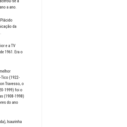
acirrou-se a
 ano a ano.
 Plácido
nicação da
.
ior e a TV
de 1961. Era o
 melhor
-Tico (1922-
ton Travesso, o
20-1999) foi o
das (1908-1998)
ores do ano
da), Isaurinha