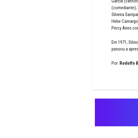
Garcia (cantor
(comediante), D
Silveira Sampai
Hebe Camargo 
Percy Aires co
Em 1971, Silvi
passou a apres
Por
Rodolfo B