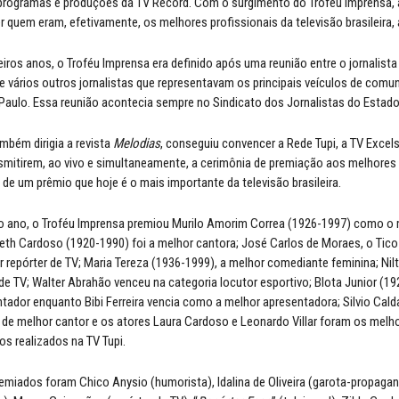
 programas e produções da TV Record. Com o surgimento do Troféu Imprensa, 
er quem eram, efetivamente, os melhores profissionais da televisão brasileira,
iros anos, o Troféu Imprensa era definido após uma reunião entre o jornalista
 vários outros jornalistas que representavam os principais veículos de comu
Paulo. Essa reunião acontecia sempre no Sindicato dos Jornalistas do Estado
ambém dirigia a revista
Melodias
, conseguiu convencer a Rede Tupi, a TV Excels
nsmitirem, ao vivo e simultaneamente, a cerimônia de premiação aos melhores 
o de um prêmio que hoje é o mais importante da televisão brasileira.
o ano, o Troféu Imprensa premiou Murilo Amorim Correa (1926-1997) como o
zeth Cardoso (1920-1990) foi a melhor cantora; José Carlos de Moraes, o Tico
r repórter de TV; Maria Tereza (1936-1999), a melhor comediante feminina; Nil
 de TV; Walter Abrahão venceu na categoria locutor esportivo; Blota Junior (19
tador enquanto Bibi Ferreira vencia como a melhor apresentadora; Silvio Cal
 de melhor cantor e os atores Laura Cardoso e Leonardo Villar foram os melh
os realizados na TV Tupi.
emiados foram Chico Anysio (humorista), Idalina de Oliveira (garota-propagan