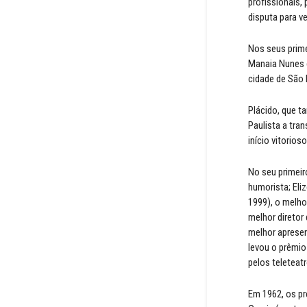
profissionais,
disputa para v
Nos seus prime
Manaia Nunes e
cidade de São 
Plácido, que t
Paulista a tra
início vitorios
No seu primeir
humorista; Eli
1999), o melho
melhor diretor
melhor apresen
levou o prêmio
pelos teleteatr
Em 1962, os pr