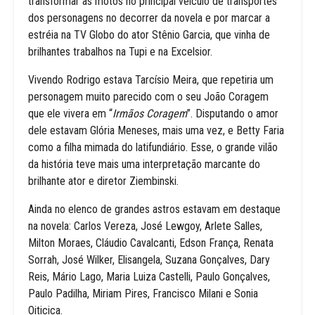
transformar as motos no principal veículo de transportes
dos personagens no decorrer da novela e por marcar a
estréia na TV Globo do ator Stênio Garcia, que vinha de
brilhantes trabalhos na Tupi e na Excelsior.
Vivendo Rodrigo estava Tarcísio Meira, que repetiria um
personagem muito parecido com o seu João Coragem
que ele vivera em “
Irmãos Coragem
”. Disputando o amor
dele estavam Glória Meneses, mais uma vez, e Betty Faria
como a filha mimada do latifundiário. Esse, o grande vilão
da história teve mais uma interpretação marcante do
brilhante ator e diretor Ziembinski.
Ainda no elenco de grandes astros estavam em destaque
na novela: Carlos Vereza, José Lewgoy, Arlete Salles,
Milton Moraes, Cláudio Cavalcanti, Edson França, Renata
Sorrah, José Wilker, Elisangela, Suzana Gonçalves, Dary
Reis, Mário Lago, Maria Luiza Castelli, Paulo Gonçalves,
Paulo Padilha, Miriam Pires, Francisco Milani e Sonia
Oiticica.