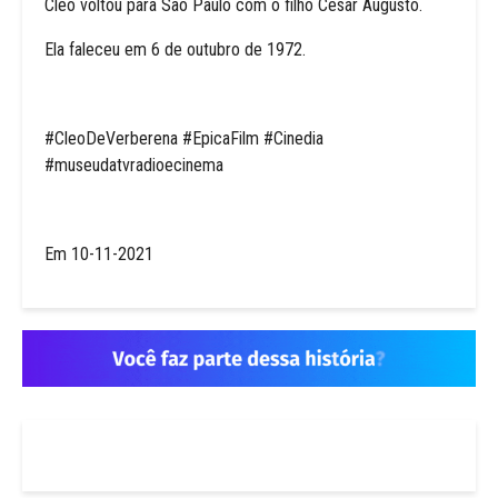
Cléo voltou para São Paulo com o filho Cesar Augusto.
Ela faleceu em 6 de outubro de 1972.
#CleoDeVerberena #EpicaFilm #Cinedia
#museudatvradioecinema
Em 10-11-2021